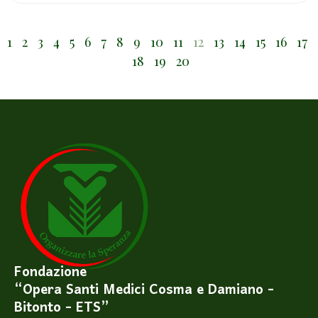
1
2
3
4
5
6
7
8
9
10
11
12
13
14
15
16
17
18
19
20
Fondazione
“Opera Santi Medici Cosma e Damiano -
Bitonto - ETS”