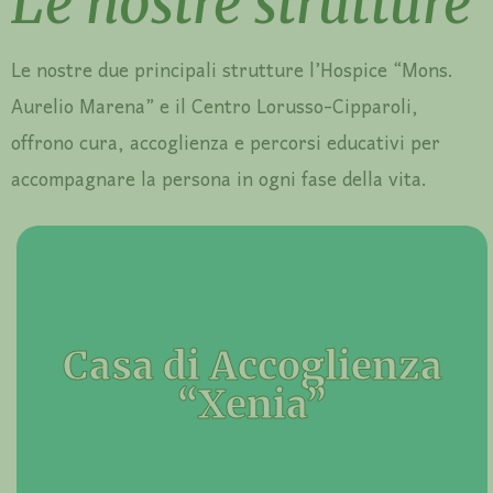
Le nostre strutture
Le nostre due principali strutture l’Hospice “Mons.
Aurelio Marena” e il Centro Lorusso-Cipparoli,
offrono cura, accoglienza e percorsi educativi per
accompagnare la persona in ogni fase della vita.
Casa di Accoglienza “Xenia”
Inaugurata nel 1990 e tipizzata per senza fissa dimora,
Casa di Accoglienza
ha ospitato persone con problemi familiari (violenza,
separazioni), economici, ragazze madri, stranieri di
“Xenia”
nazionalità ed etnie diverse.
Scopri di più