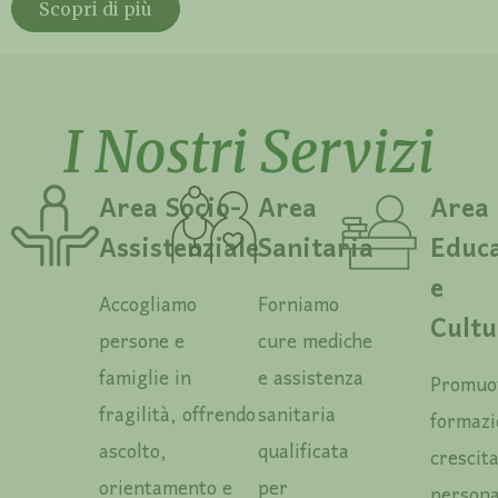
Scopri di più
I Nostri Servizi
Area Socio-
Area
Area
Assistenziale
Sanitaria
Educa
e
Accogliamo
Forniamo
Cultu
persone e
cure mediche
famiglie in
e assistenza
Promuo
fragilità, offrendo
sanitaria
formazi
ascolto,
qualificata
crescit
orientamento e
per
persona