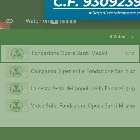
4 Video
Fondazione Opera Santi Medici
3:22
Campagna 5 per mille Fondazione Santi Med
0:47
La sesta festa dei popoli della Fondazione Sa
5:10
Video Sulla Fondazione Opera Santi Medici n
3:40