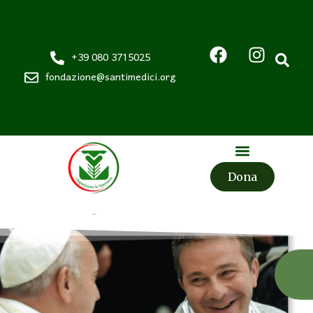
+39 080 3715025
fondazione@santimedici.org
Dona
Fondazione
Santi Medici