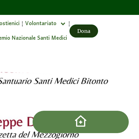
ostienici
Volontariato
Dona
emio Nazionale Santi Medici