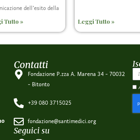
icazione dell’esito della
i Tutto »
Leggi Tutto »
Contatti
Is
Fondazione P.zza A. Marena 34 - 70032
- Bitonto
+39 080 3715025
no
fondazione@santimedici.org
Seguici su