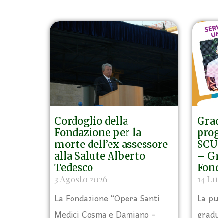
Cordoglio della
Grad
Fondazione per la
prog
morte dell’ex assessore
SCU 
alla Salute Alberto
– Gr
Tedesco
Fon
3 Agosto 2026
14 Lu
La Fondazione “Opera Santi
La pu
Medici Cosma e Damiano –
gradu