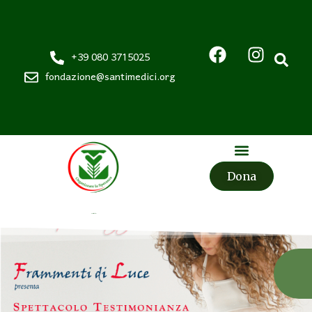
+39 080 3715025
fondazione@santimedici.org
Dona
Fondazione
Santi Medici