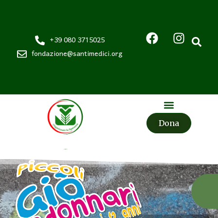
+39 080 3715025
fondazione@santimedici.org
Dona
Fondazione
Santi Medici