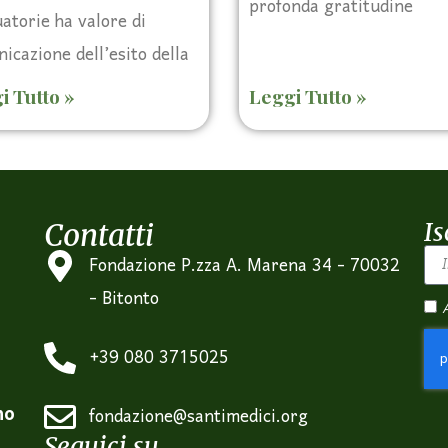
profonda gratitudine
atorie ha valore di
icazione dell’esito della
i Tutto »
Leggi Tutto »
Contatti
Is
Fondazione P.zza A. Marena 34 - 70032
- Bitonto
+39 080 3715025
no
fondazione@santimedici.org
Seguici su