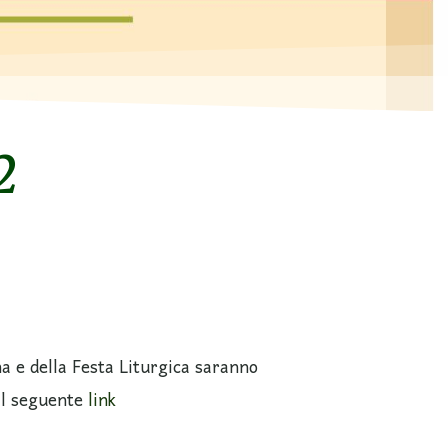
2
na e della Festa Liturgica saranno
al seguente
link