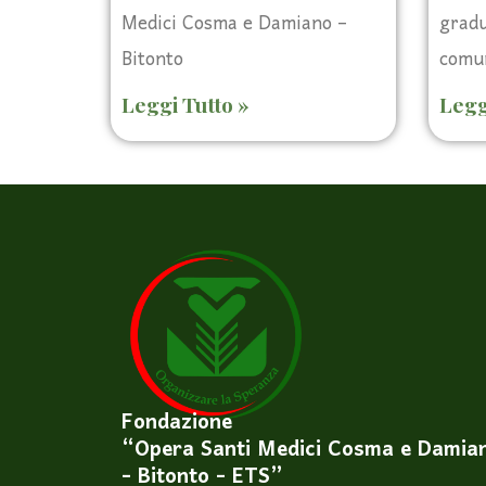
Medici Cosma e Damiano –
gradu
Bitonto
comun
Leggi Tutto »
Legg
Fondazione
“Opera Santi Medici Cosma e Damia
- Bitonto - ETS”