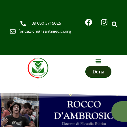
+39 080 3715025
fondazione@santimedici.org
Dona
Fondazione
Santi Medici