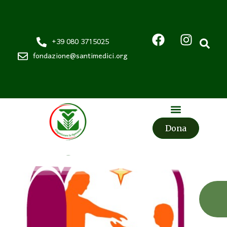
+39 080 3715025
fondazione@santimedici.org
Dona
Fondazione
Santi Medici