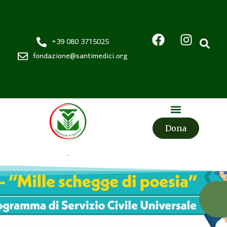
+39 080 3715025
fondazione@santimedici.org
Dona
Fondazione
Santi Medici