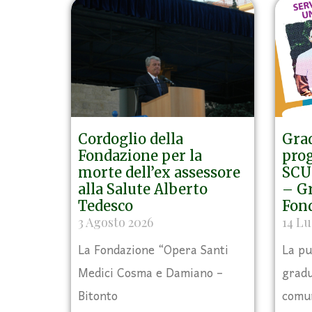
Cordoglio della
Grad
Fondazione per la
prog
morte dell’ex assessore
SCU 
alla Salute Alberto
– Gr
Tedesco
Fon
3 Agosto 2026
14 Lu
La Fondazione “Opera Santi
La pu
Medici Cosma e Damiano –
gradu
Bitonto
comun