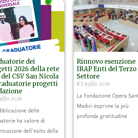
uatorie dei
Rinnovo esenzione
etti 2026 della rete
IRAP Enti del Terzo
del CSV San Nicola
Settore
aduatorie progetti
8 Luglio 2026
dazione
La Fondazione Opera San
glio 2026
Medici esprime la più
bblicazione delle
profonda gratitudine
atorie ha valore di
icazione dell’esito della