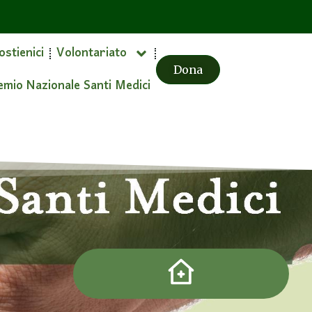
ostienici
Volontariato
Dona
emio Nazionale Santi Medici