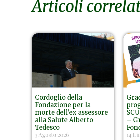
Articoli correlat
Cordoglio della
Grad
Fondazione per la
prog
morte dell’ex assessore
SCU 
alla Salute Alberto
– Gr
Tedesco
Fon
3 Agosto 2026
14 Lu