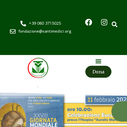
+39 080 3715025
fondazione@santimedici.org
Dona
Fondazione
Santi Medici