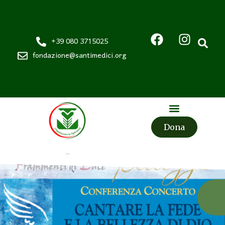
+39 080 3715025
fondazione@santimedici.org
Dona
Fondazione
Santi Medici