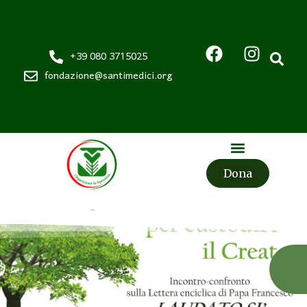
+39 080 3715025
fondazione@santimedici.org
Dona
Fondazione
Santi Medici