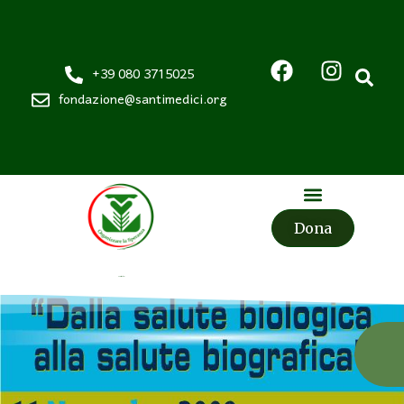
+39 080 3715025
fondazione@santimedici.org
Dona
Fondazione
Santi Medici