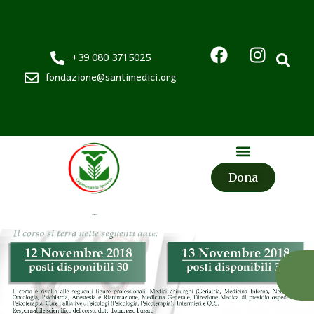
+39 080 3715025
fondazione@santimedici.org
Dona
Fondazione
Santi Medici