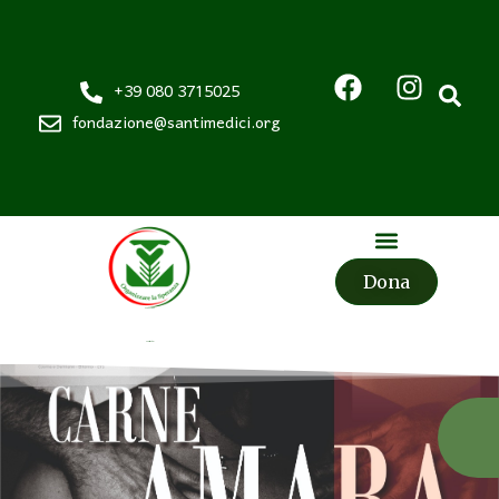
+39 080 3715025
fondazione@santimedici.org
Dona
Fondazione
Santi Medici