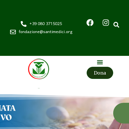
+39 080 3715025
fondazione@santimedici.org
Dona
Fondazione
Santi Medici